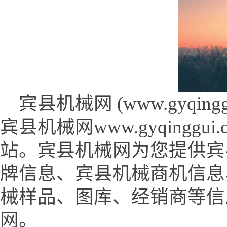
宾县机械网 (www.gyqinggui
宾县机械网www.gyqingg
站。宾县机械网为您提供宾
牌信息、宾县机械商机信息
械样品、图库、经销商等信
网。