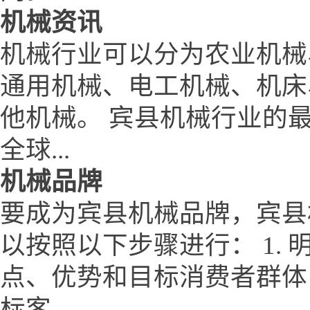
机械资讯
机械行业可以分为农业机械
通用机械、电工机械、机床
他机械。 宾县机械行业的
全球...
机械品牌
要成为宾县机械品牌，宾县机械网w
以按照以下步骤进行： 1.
点、优势和目标消费者群体，
标客...